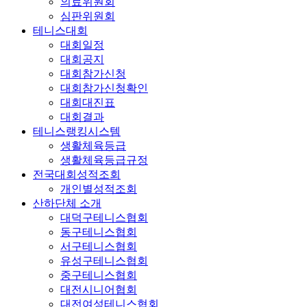
의료위원회
심판위원회
테니스대회
대회일정
대회공지
대회참가신청
대회참가신청확인
대회대진표
대회결과
테니스랭킹시스템
생활체육등급
생활체육등급규정
전국대회성적조회
개인별성적조회
산하단체 소개
대덕구테니스협회
동구테니스협회
서구테니스협회
유성구테니스협회
중구테니스협회
대전시니어협회
대전여성테니스협회