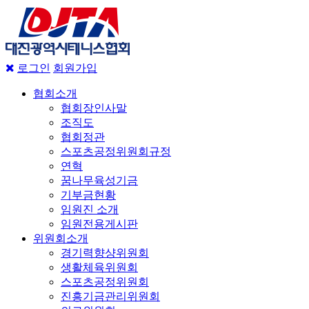
로그인
회원가입
협회소개
협회장인사말
조직도
협회정관
스포츠공정위원회규정
연혁
꿈나무육성기금
기부금현황
임원진 소개
임원전용게시판
위원회소개
경기력향샹위원회
생활체육위원회
스포츠공정위원회
진흥기금관리위원회