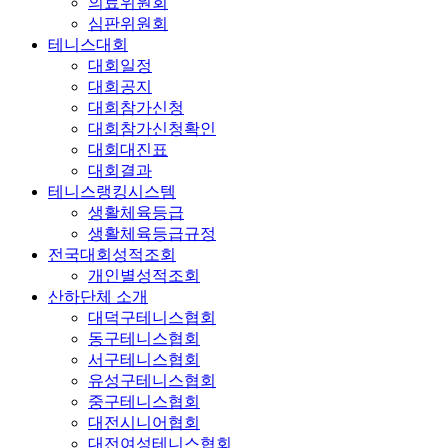
의료위원회
심판위원회
테니스대회
대회일정
대회공지
대회참가신청
대회참가신청확인
대회대진표
대회결과
테니스랭킹시스템
생활체육등급
생활체육등급규정
전국대회성적조회
개인별성적조회
산하단체 소개
대덕구테니스협회
동구테니스협회
서구테니스협회
유성구테니스협회
중구테니스협회
대전시니어협회
대전여성테니스협회