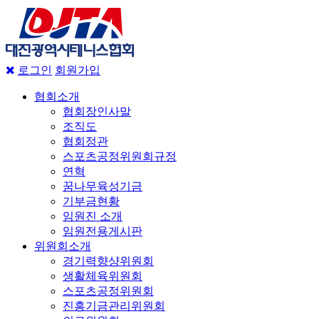
로그인
회원가입
협회소개
협회장인사말
조직도
협회정관
스포츠공정위원회규정
연혁
꿈나무육성기금
기부금현황
임원진 소개
임원전용게시판
위원회소개
경기력향샹위원회
생활체육위원회
스포츠공정위원회
진흥기금관리위원회