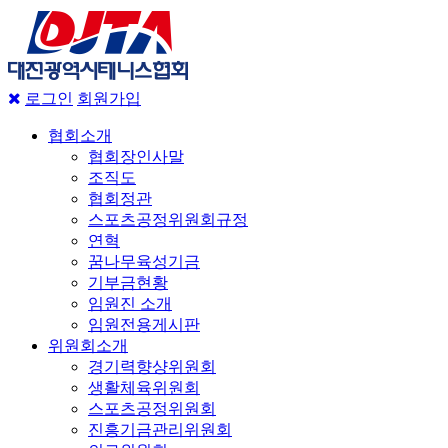
로그인
회원가입
협회소개
협회장인사말
조직도
협회정관
스포츠공정위원회규정
연혁
꿈나무육성기금
기부금현황
임원진 소개
임원전용게시판
위원회소개
경기력향샹위원회
생활체육위원회
스포츠공정위원회
진흥기금관리위원회