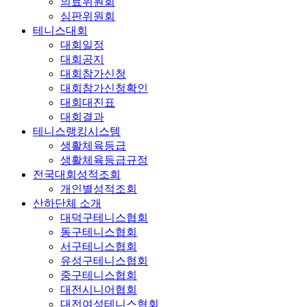
의료위원회
심판위원회
테니스대회
대회일정
대회공지
대회참가신청
대회참가신청확인
대회대진표
대회결과
테니스랭킹시스템
생활체육등급
생활체육등급규정
전국대회성적조회
개인별성적조회
산하단체 소개
대덕구테니스협회
동구테니스협회
서구테니스협회
유성구테니스협회
중구테니스협회
대전시니어협회
대전여성테니스협회